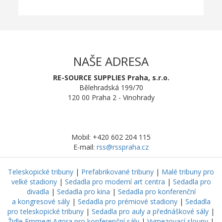
NAŠE ADRESA
RE-SOURCE SUPPLIES Praha, s.r.o.
Bělehradská 199/70
120 00 Praha 2 - Vinohrady
Mobil: +420 602 204 115
E-mail:
rss@rsspraha.cz
Teleskopické tribuny
|
Prefabrikované tribuny
|
Malé tribuny pro
velké stadiony
|
Sedadla pro moderní art centra
|
Sedadla pro
divadla
|
Sedadla pro kina
|
Sedadla pro konferenční
a kongresové sály
|
Sedadla pro prémiové stadiony
|
Sedadla
pro teleskopické tribuny
|
Sedadla pro auly a přednáškové sály
|
Židle Emmegi Agora pro konferenční sály
|
Vymezovací sloupy
|