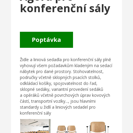
konferenční sály
Poptávka
Židle a liniová sedadla pro konferenční sály plně
vyhovují všem požadavkům kladeným na sedací
nábytek pro dané prostory. Stohovatelnost,
područky včetně sklopných psacích stolků,
odkládací košíky, spojovatelnost do řad,
sklopné sedáky, variantní provedení sedáků
a opěráků včetně povrchových úprav kovových
částí, transportní vozíky..., jsou hlavními
standardy u židlí a liniových sedadel pro
konferenční sály