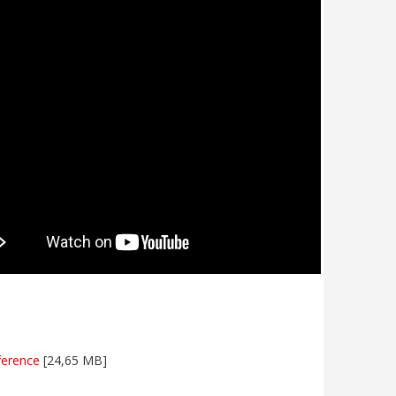
ference
[24,65 MB]