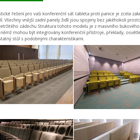
tické řešení pro vaši konferenční sál: tableta proti panice je zcela za
í. Všechny vnější zadní panely židlí jsou spojeny bez jakéhokoli prost
etržitého zádechu Struktura tohoto modelu je z masivního bukového 
v němž mohou být integrovány konferenční přístroje, překlady, osvětlen
atný stůl s podobnými charakteristikami.