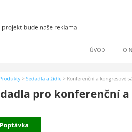
š projekt bude naše reklama
ÚVOD
O 
Produkty
>
Sedadla a židle
>
Konferenční a kongresové s
dadla pro konferenční a
Poptávka