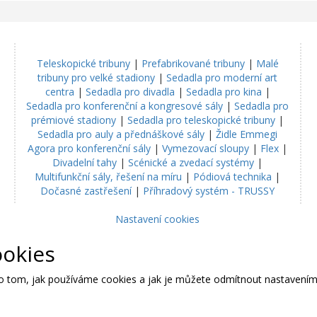
Teleskopické tribuny
|
Prefabrikované tribuny
|
Malé
tribuny pro velké stadiony
|
Sedadla pro moderní art
centra
|
Sedadla pro divadla
|
Sedadla pro kina
|
Sedadla pro konferenční a kongresové sály
|
Sedadla pro
prémiové stadiony
|
Sedadla pro teleskopické tribuny
|
Sedadla pro auly a přednáškové sály
|
Židle Emmegi
Agora pro konferenční sály
|
Vymezovací sloupy
|
Flex
|
Divadelní tahy
|
Scénické a zvedací systémy
|
Multifunkční sály, řešení na míru
|
Pódiová technika
|
Dočasné zastřešení
|
Příhradový systém - TRUSSY
Nastavení cookies
ookies
 o tom, jak používáme cookies a jak je můžete odmítnout nastavením