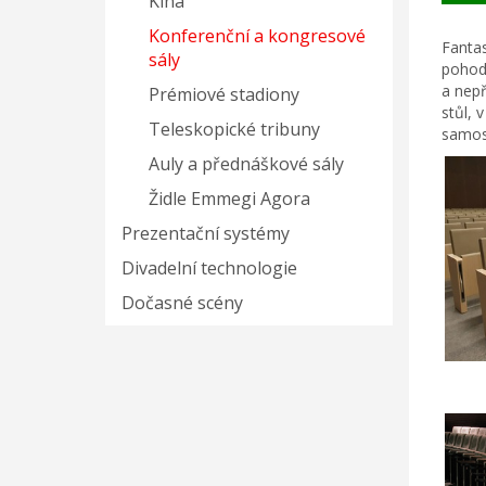
Kina
Konferenční a kongresové
Fantas
sály
pohodl
a nepř
Prémiové stadiony
stůl, 
Teleskopické tribuny
samost
Auly a přednáškové sály
Židle Emmegi Agora
Prezentační systémy
Divadelní technologie
Dočasné scény